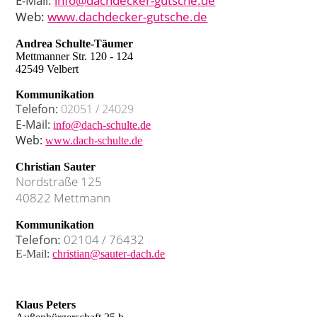
E-Mail:
info@dachdecker-gutsche.de
Web:
www.dachdecker-gutsche.de
Andrea Schulte-Täumer
Mettmanner Str. 120 - 124
42549 Velbert
Kommunikation
Telefon:
02051 / 24029
E-Mail:
info@dach-schulte.de
Web:
www.dach-schulte.de
Christian Sauter
Nordstraße 125
40822 Mettmann
Kommunikation
Telefon:
02104 / 76432
E-Mail:
christian@sauter-dach.de
Klaus Peters