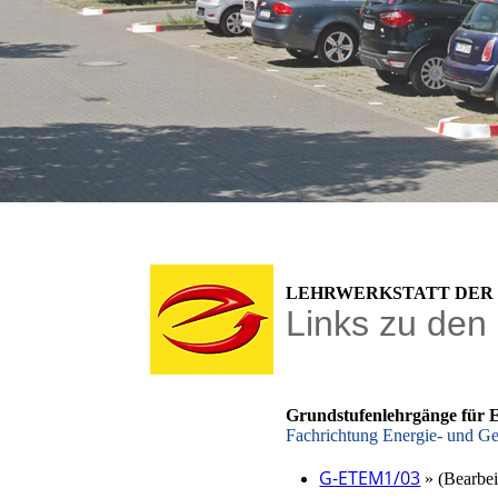
LEHR­WERK­STATT DE
Links zu den
Grundstufen­lehrgänge für 
Fachrichtung Energie- und G
G-ETEM1/03
» (Bearbei